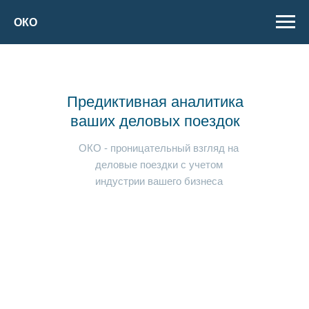
ОКО
Предиктивная аналитика
ваших деловых поездок
ОКО - проницательный взгляд на
деловые поездки c учетом
индустрии вашего бизнеса