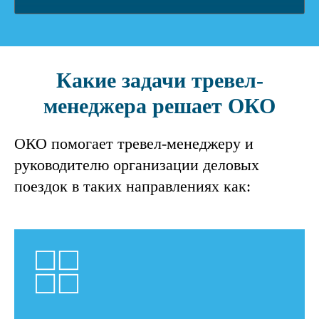
3
Управляйте с ОКО #managewithoko
4
Тревел-политика с ОКО #travelpolicywithoko
Какие задачи тревел-
5
Сравнивайте с ОКО #benchmarkingwithoko
менеджера решает ОКО
6
Бюджетируйте с ОКО #budgetwithoko
ОКО помогает тревел-менеджеру и
руководителю организации деловых
поездок в таких направлениях как: